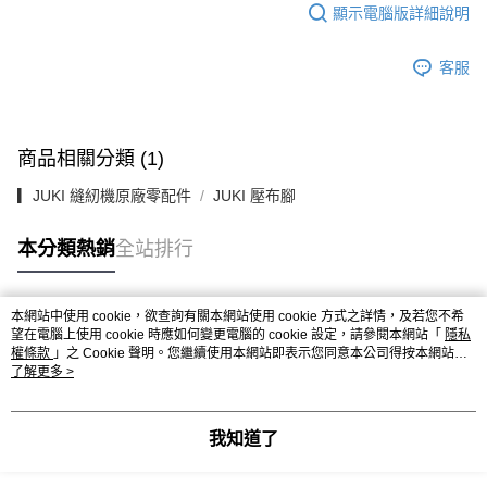
顯示電腦版詳細說明
客服
商品相關分類 (1)
▎JUKI 縫紉機原廠零配件
JUKI 壓布腳
本分類熱銷
全站排行
本網站中使用 cookie，欲查詢有關本網站使用 cookie 方式之詳情，及若您不希
熱門標籤
望在電腦上使用 cookie 時應如何變更電腦的 cookie 設定，請參閱本網站「
隱私
權條款
」之 Cookie 聲明。您繼續使用本網站即表示您同意本公司得按本網站使
用條款之 Cookie 聲明使用 cookie。
了解更多 >
我知道了