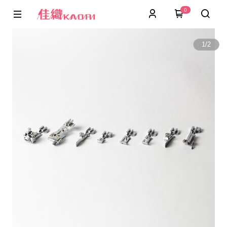
0
1
/
2