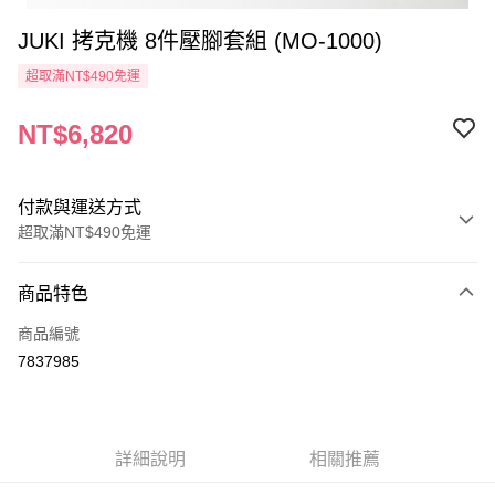
JUKI 拷克機 8件壓腳套組 (MO-1000)
超取滿NT$490免運
NT$6,820
付款與運送方式
超取滿NT$490免運
付款方式
商品特色
信用卡一次付款
商品編號
信用卡分期付款
7837985
3 期 0 利率 每期
NT$2,273
21家銀行
6 期 0 利率 每期
NT$1,136
21家銀行
合作金庫商業銀行
第一商業銀行
華南商業銀行
彰化商業銀行
12 期 0 利率 每期
NT$568
21家銀行
合作金庫商業銀行
第一商業銀行
詳細說明
相關推薦
上海商業儲蓄銀行
台北富邦商業銀行
華南商業銀行
彰化商業銀行
24 期 0 利率 每期
NT$284
20家銀行
合作金庫商業銀行
第一商業銀行
國泰世華商業銀行
兆豐國際商業銀行