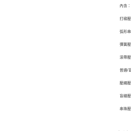
內含
打褶
弧形
彈簧
滾帶
普通/
壓繩
盲縫壓腳
串珠