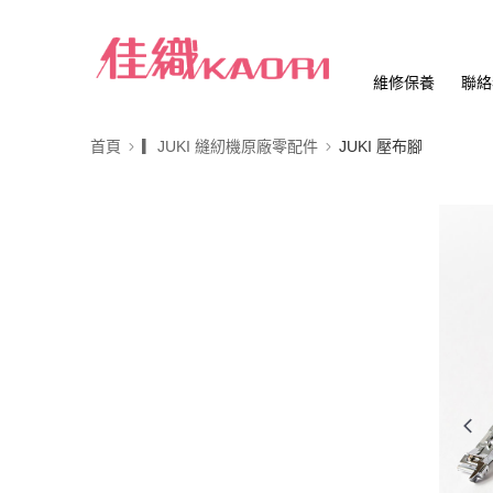
維修保養
聯絡
首頁
▎JUKI 縫紉機原廠零配件
JUKI 壓布腳