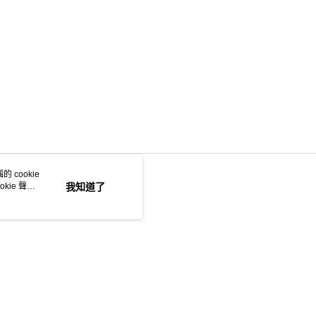
 cookie
kie 聲明
我知道了
本站最佳瀏覽環境請使用 Google Chrome、Firefox 或 Edge 以上版本