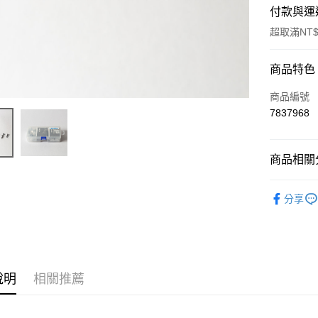
付款與運
超取滿NT$
付款方式
商品特色
信用卡一
商品編號
7837968
信用卡分
3 期 
商品相關分
6 期 
合作金
華南商
12 期
▎JUKI
合作金
上海商
分享
華南商
24 期
合作金
國泰世
上海商
華南商
臺灣中
合作金
超商取貨
國泰世
上海商
匯豐（
華南商
臺灣中
國泰世
聯邦商
LINE Pay
上海商
匯豐（
臺灣中
元大商
兆豐國
聯邦商
說明
相關推薦
匯豐（
Apple Pay
玉山商
台中商
元大商
聯邦商
台新國
華泰商
玉山商
街口支付
元大商
台灣樂
遠東國