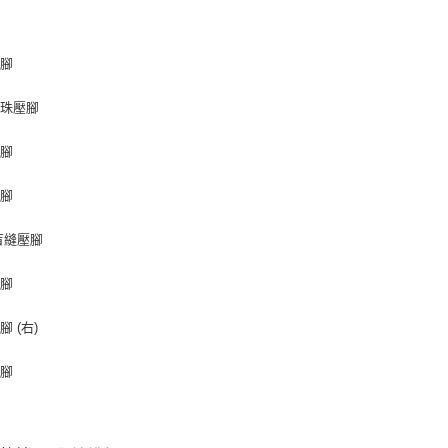
台新國
玉山商
：
永豐商
台灣樂
台新國
星展（
運送方式
台灣樂
中國信
壓腳
全家取貨
串珠壓腳
每筆NT$6
壓腳
7-11取貨
每筆NT$6
壓腳
宅配
盲縫壓腳
每筆NT$7
壓腳
 (右)
壓腳