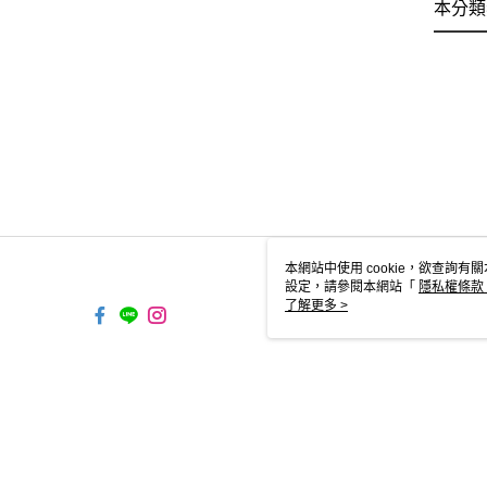
本分類
本網站中使用 cookie，欲查詢有關
設定，請參閱本網站「
隱私權條款
使用 cookie。
了解更多 >
TW-MWG1-67-141 Web2.0 Defa
© 2026 by 佳織縫紉有限公司