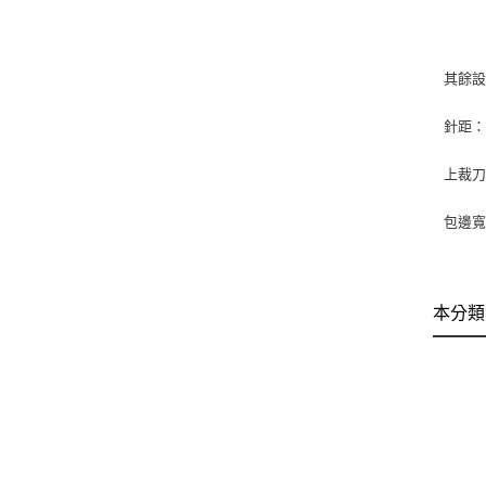
其餘
針距：
上裁
包邊
本分類