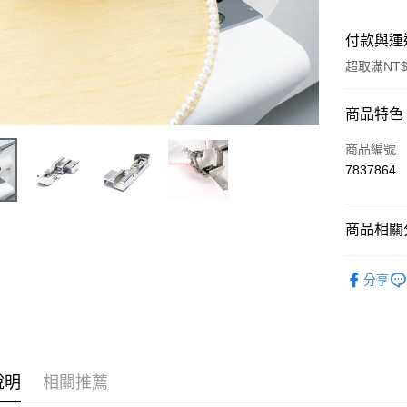
付款與運
超取滿NT$
付款方式
商品特色
信用卡一
商品編號
7837864
信用卡分
3 期 
商品相關分
6 期 
合作金
華南商
12 期
▎JUKI
合作金
上海商
分享
華南商
24 期
合作金
國泰世
上海商
華南商
臺灣中
合作金
超商取貨
國泰世
上海商
匯豐（
華南商
臺灣中
國泰世
聯邦商
LINE Pay
上海商
匯豐（
臺灣中
元大商
兆豐國
聯邦商
說明
相關推薦
匯豐（
Apple Pay
玉山商
台中商
元大商
聯邦商