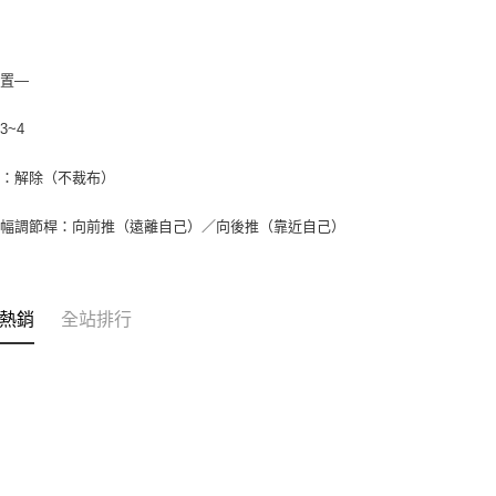
設置—
3~4
刀：解除（不裁布）
寬幅調節桿：向前推（遠離自己）／向後推（靠近自己）
熱銷
全站排行