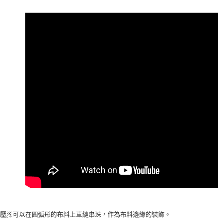
台新國
華泰商
玉山商
街口支付
元大商
台灣樂
遠東國
台新國
玉山商
永豐商
台灣樂
台新國
星展（
運送方式
台灣樂
中國信
全家取貨
每筆NT$6
7-11取貨
每筆NT$6
宅配
每筆NT$7
此壓腳可以在圓弧形的布料上車縫串珠，作為布料邊緣的裝飾。