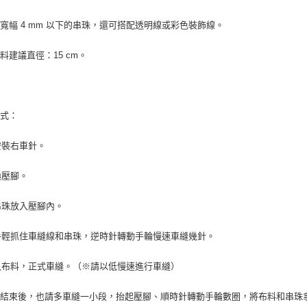
寬幅 4 mm 以下的串珠，還可搭配透明線或彩色裝飾線。
料建議直徑：15 cm。
方式：
只安裝右車針。
更換壓腳。
將串珠放入壓腳內。
左手輕抓住車縫線和串珠，逆時針轉動手輪慢速車縫幾針。
放入布料，正式車縫。（※請以低慢速進行車縫）
縫結束後，也請多車縫一小段，抬起壓腳、順時針轉動手輪數圈，將布料和串珠