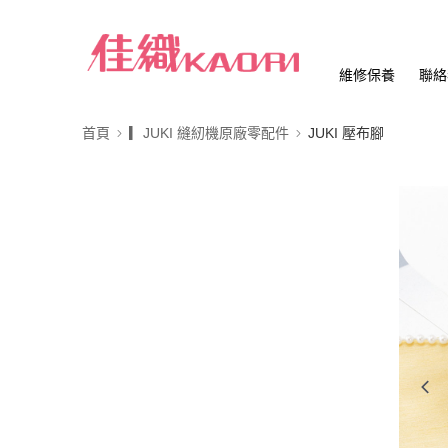
維修保養
聯絡
首頁
▎JUKI 縫紉機原廠零配件
JUKI 壓布腳