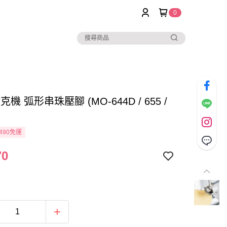
0
拷克機 弧形串珠壓腳 (MO-644D / 655 /
490免運
70