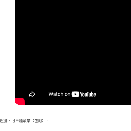
台新國
玉山商
永豐商
台灣樂
台新國
星展（
運送方式
台灣樂
中國信
全家取貨
每筆NT$6
7-11取貨
每筆NT$6
宅配
每筆NT$7
此壓腳，可車縫滾帶（包繩）。