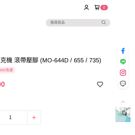
0
拷克機 滾帶壓腳 (MO-644D / 655 / 735)
490免運
00