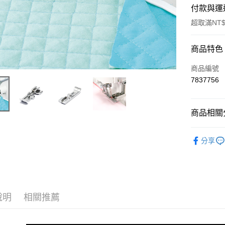
付款與運
超取滿NT$
付款方式
商品特色
信用卡一
商品編號
7837756
信用卡分
3 期 
商品相關分
6 期 
合作金
華南商
12 期
▎JUKI
合作金
上海商
分享
華南商
24 期
合作金
國泰世
上海商
華南商
臺灣中
合作金
超商取貨
國泰世
上海商
匯豐（
華南商
臺灣中
國泰世
聯邦商
LINE Pay
上海商
匯豐（
臺灣中
元大商
兆豐國
聯邦商
說明
相關推薦
匯豐（
Apple Pay
玉山商
台中商
元大商
聯邦商
台新國
華泰商
玉山商
街口支付
元大商
台灣樂
遠東國