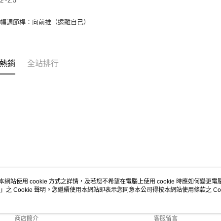
~2.5
寬幅調節桿：向前推（遠離自己）
熱銷
全站排行
本網站使用 cookie 方式之詳情，及若您不希望在電腦上使用 cookie 時應如何變更電腦的
」之 Cookie 聲明。您繼續使用本網站即表示您同意本公司得按本網站使用條款之 Coo
關於我們
客服資訊
品牌故事
購物說明
商店簡介
客服留言