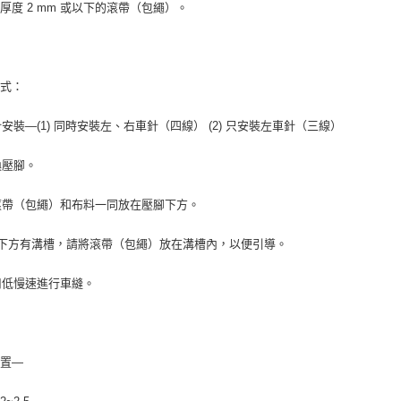
厚度 2 mm 或以下的滾帶（包繩）。
方式：
車針安裝—(1) 同時安裝左、右車針（四線） (2) 只安裝左車針（三線）
更換壓腳。
將滾帶（包繩）和布料一同放在壓腳下方。
腳下方有溝槽，請將滾帶（包繩）放在溝槽內，以便引導。
使用低慢速進行車縫。
設置—