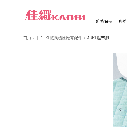
維修保養
聯絡
首頁
▎JUKI 縫紉機原廠零配件
JUKI 壓布腳