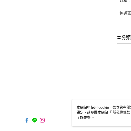
針距：2
包邊
本分類
本網站中使用 cookie，欲查詢有關
設定，請參閱本網站「
隱私權條款
使用 cookie。
了解更多 >