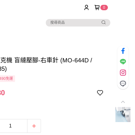
0
拷克機 盲縫壓腳-右車針 (MO-644D /
35)
490免運
80