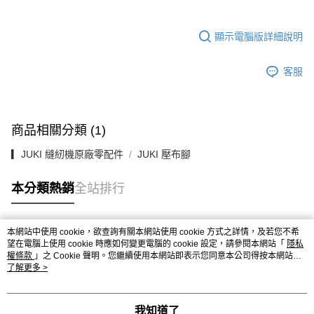
顯示電腦版詳細說明
客服
商品相關分類 (1)
▎JUKI 縫紉機原廠零配件
JUKI 壓布腳
本分類熱銷
全站排行
本網站中使用 cookie，欲查詢有關本網站使用 cookie 方式之詳情，及若您不希
熱門標籤
望在電腦上使用 cookie 時應如何變更電腦的 cookie 設定，請參閱本網站「
隱私
權條款
」之 Cookie 聲明。您繼續使用本網站即表示您同意本公司得按本網站使
用條款之 Cookie 聲明使用 cookie。
了解更多 >
我知道了