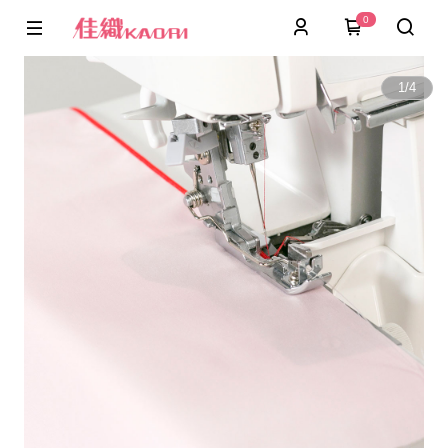
0
1
/
4