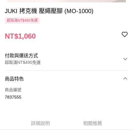
JUKI 拷克機 壓繩壓腳 (MO-1000)
超取滿NT$490免運
NT$1,060
付款與運送方式
超取滿NT$490免運
付款方式
商品特色
信用卡一次付款
商品編號
信用卡分期付款
7837555
3 期 0 利率 每期
NT$353
21家銀行
6 期 0 利率 每期
NT$176
21家銀行
合作金庫商業銀行
第一商業銀行
華南商業銀行
彰化商業銀行
12 期 0 利率 每期
NT$88
21家銀行
合作金庫商業銀行
第一商業銀行
詳細說明
相關推薦
上海商業儲蓄銀行
台北富邦商業銀行
華南商業銀行
彰化商業銀行
24 期 0 利率 每期
NT$44
20家銀行
合作金庫商業銀行
第一商業銀行
國泰世華商業銀行
兆豐國際商業銀行