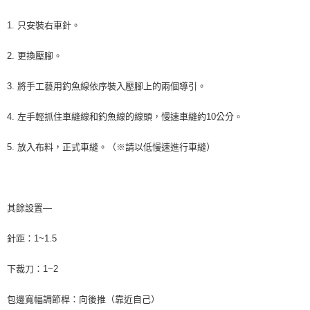
1. 只安裝右車針。
2. 更換壓腳。
3. 將手工藝用釣魚線依序裝入壓腳上的兩個導引。
4. 左手輕抓住車縫線和釣魚線的線頭，慢速車縫約10公分。
5. 放入布料，正式車縫。（※請以低慢速進行車縫）
其餘設置—
針距：1~1.5
下裁刀：1~2
包邊寬幅調節桿：向後推（靠近自己）