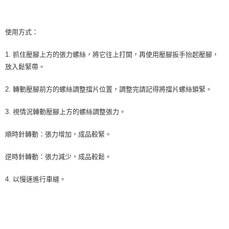
使用方式：
1. 抓住壓腳上方的張力螺絲，將它往上打開，再使用壓腳扳手抬起壓腳，
放入鬆緊帶。
2. 轉動壓腳前方的螺絲調整擋片位置，調整完請記得將擋片螺絲鎖緊。
3. 視情況轉動壓腳上方的螺絲調整張力。
順時針轉動：張力增加，成品較緊。
逆時針轉動：張力減少，成品較鬆。
4. 以慢速進行車縫。