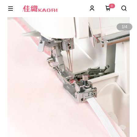
0
1
/
4