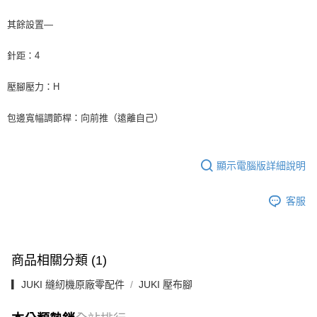
其餘設置—
針距：4
壓腳壓力：H
包邊寬幅調節桿：向前推（遠離自己）
顯示電腦版詳細說明
客服
商品相關分類 (1)
▎JUKI 縫紉機原廠零配件
JUKI 壓布腳