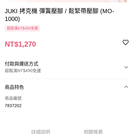
JUKI 拷克機 彈簧壓腳 / 鬆緊帶壓腳 (MO-
1000)
超取滿NT$490免運
NT$1,270
付款與運送方式
超取滿NT$490免運
付款方式
商品特色
信用卡一次付款
商品編號
信用卡分期付款
7837202
3 期 0 利率 每期
NT$423
21家銀行
6 期 0 利率 每期
NT$211
21家銀行
合作金庫商業銀行
第一商業銀行
華南商業銀行
彰化商業銀行
12 期 0 利率 每期
NT$105
21家銀行
合作金庫商業銀行
第一商業銀行
詳細說明
相關推薦
上海商業儲蓄銀行
台北富邦商業銀行