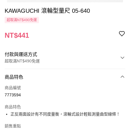
KAWAGUCHI 滾輪型量尺 05-640
超取滿NT$490免運
NT$441
付款與運送方式
超取滿NT$490免運
付款方式
商品特色
信用卡一次付款
商品編號
信用卡分期付款
7773594
3 期 0 利率 每期
NT$147
21家銀行
商品特色
6 期 0 利率 每期
NT$73
21家銀行
合作金庫商業銀行
第一商業銀行
正反兩面設計有不同度量衡，滾輪式設計輕鬆測量曲型線條！
華南商業銀行
彰化商業銀行
12 期 0 利率 每期
NT$36
21家銀行
合作金庫商業銀行
第一商業銀行
上海商業儲蓄銀行
台北富邦商業銀行
華南商業銀行
彰化商業銀行
銷售重點
24 期 0 利率 每期
NT$18
20家銀行
合作金庫商業銀行
第一商業銀行
國泰世華商業銀行
兆豐國際商業銀行