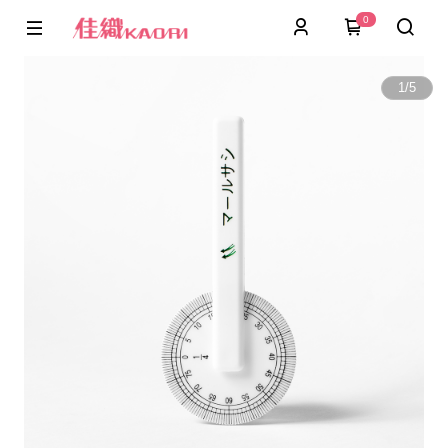
0
1
/
5