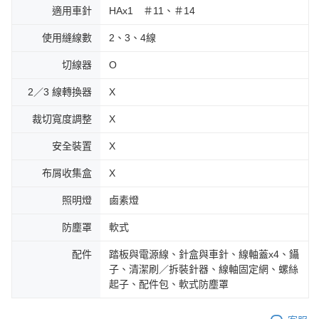
適用車針
HAx1 ＃11、＃14
使用縫線數
2、3、4線
切線器
O
2／3 線轉換器
X
裁切寬度調整
X
安全裝置
X
布屑收集盒
X
照明燈
鹵素燈
防塵罩
軟式
配件
踏板與電源線、針盒與車針、線軸蓋x4、鑷
子、清潔刷／拆裝針器、線軸固定網、螺絲
起子、配件包、軟式防塵罩