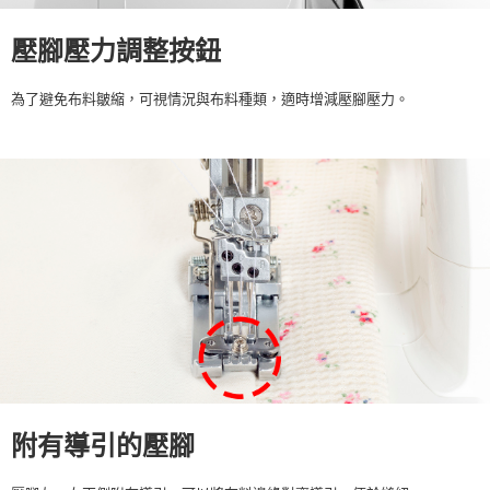
壓腳壓力調整按鈕
為了避免布料皺縮，可視情況與布料種類，適時增減壓腳壓力。
附有導引的壓腳