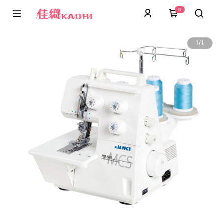
0
1
/
1