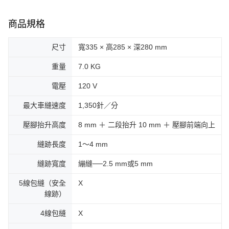
商品規格
尺寸
寬335 × 高285 × 深280 mm
重量
7.0 KG
電壓
120 V
最大車縫速度
1,350針／分
壓腳抬升高度
8 mm ＋ 二段抬升 10 mm ＋ 壓腳前端向上
縫跡長度
1～4 mm
縫跡寬度
繃縫──2.5 mm或5 mm
5線包縫（安全
X
線跡）
4線包縫
X