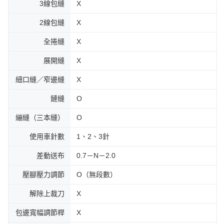
3線包縫
X
2線包縫
X
全捲縫
X
展開縫
X
細口縫／窄邊縫
X
鏈縫
Ο
繃縫（三本縫）
Ο
使用車針數
1、2、3針
差動送布
0.7－N－2.0
壓腳壓力調節
O（無段數）
解除上裁刀
X
包邊寬幅調節桿
X