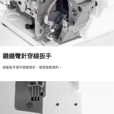
鏈縫彎針穿線扳手
按壓扳手便可移動彎針，使穿線更順利。