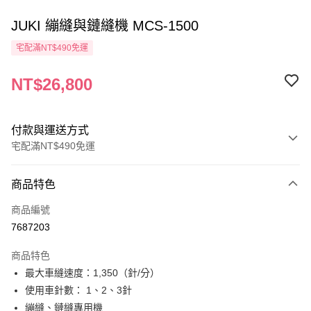
JUKI 繃縫與鏈縫機 MCS-1500
宅配滿NT$490免運
NT$26,800
付款與運送方式
宅配滿NT$490免運
付款方式
商品特色
信用卡一次付款
商品編號
信用卡分期付款
7687203
3 期 0 利率 每期
NT$8,933
21家銀行
商品特色
6 期 0 利率 每期
NT$4,466
21家銀行
合作金庫商業銀行
第一商業銀行
最大車縫速度：1,350（針/分）
華南商業銀行
彰化商業銀行
12 期 0 利率 每期
NT$2,233
21家銀行
合作金庫商業銀行
第一商業銀行
使用車針數： 1、2、3針
上海商業儲蓄銀行
台北富邦商業銀行
華南商業銀行
彰化商業銀行
24 期 0 利率 每期
NT$1,116
20家銀行
合作金庫商業銀行
第一商業銀行
國泰世華商業銀行
兆豐國際商業銀行
繃縫、鏈縫專用機