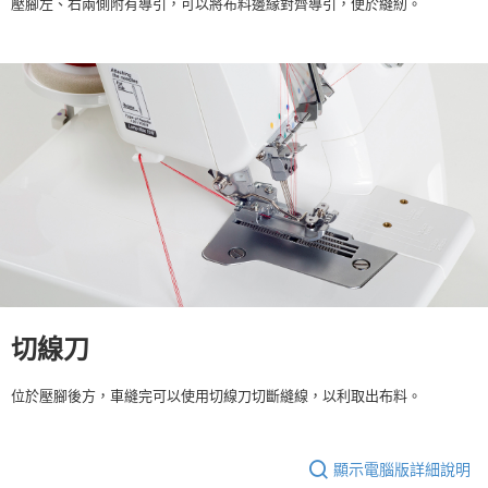
壓腳左、右兩側附有導引，可以將布料邊緣對齊導引，便於縫紉。
切線刀
位於壓腳後方，車縫完可以使用切線刀切斷縫線，以利取出布料。
顯示電腦版詳細說明