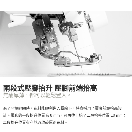
兩段式壓腳抬升 壓腳前端抬高
無論厚薄，都可以輕鬆置入。
為了開始縫紉時，布料能順利進入壓腳下，特意採用了壓腳前端抬高設
計。壓腳的一段抬升位置為 8 mm，可再往上抬至二段抬升位置 10 mm；
二段抬升位置有利於取放較厚的布料。