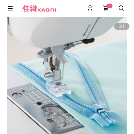
0
1
/
1