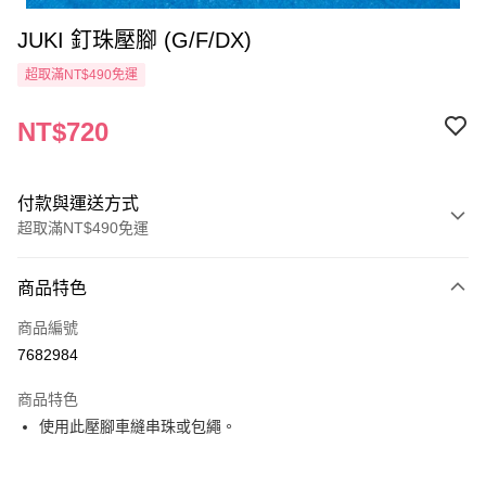
JUKI 釘珠壓腳 (G/F/DX)
超取滿NT$490免運
NT$720
付款與運送方式
超取滿NT$490免運
付款方式
商品特色
信用卡一次付款
商品編號
信用卡分期付款
7682984
3 期 0 利率 每期
NT$240
21家銀行
商品特色
6 期 0 利率 每期
NT$120
21家銀行
合作金庫商業銀行
第一商業銀行
使用此壓腳車縫串珠或包繩。
華南商業銀行
彰化商業銀行
12 期 0 利率 每期
NT$60
21家銀行
合作金庫商業銀行
第一商業銀行
上海商業儲蓄銀行
台北富邦商業銀行
華南商業銀行
彰化商業銀行
24 期 0 利率 每期
NT$30
20家銀行
合作金庫商業銀行
第一商業銀行
國泰世華商業銀行
兆豐國際商業銀行