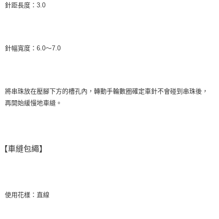
針距長度：3.0
針幅寬度：6.0～7.0
將串珠放在壓腳下方的槽孔內，轉動手輪數圈確定車針不會碰到串珠後，
再開始緩慢地車縫。
【車縫包繩】
使用花樣：直線