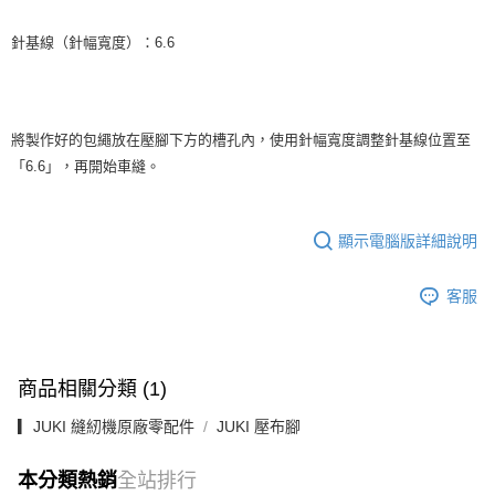
針基線（針幅寬度）：6.6
將製作好的包繩放在壓腳下方的槽孔內，使用針幅寬度調整針基線位置至
「6.6」，再開始車縫。
顯示電腦版詳細說明
客服
商品相關分類 (1)
▎JUKI 縫紉機原廠零配件
JUKI 壓布腳
本分類熱銷
全站排行