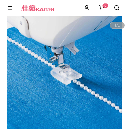
0
1
/
1