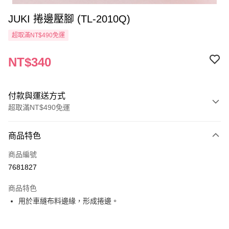
JUKI 捲邊壓腳 (TL-2010Q)
超取滿NT$490免運
NT$340
付款與運送方式
超取滿NT$490免運
付款方式
商品特色
信用卡一次付款
商品編號
信用卡分期付款
7681827
3 期 0 利率 每期
NT$113
21家銀行
商品特色
6 期 0 利率 每期
NT$56
21家銀行
合作金庫商業銀行
第一商業銀行
用於車縫布料邊緣，形成捲邊。
華南商業銀行
彰化商業銀行
12 期 0 利率 每期
NT$28
21家銀行
合作金庫商業銀行
第一商業銀行
上海商業儲蓄銀行
台北富邦商業銀行
華南商業銀行
彰化商業銀行
24 期 0 利率 每期
NT$14
20家銀行
合作金庫商業銀行
第一商業銀行
國泰世華商業銀行
兆豐國際商業銀行