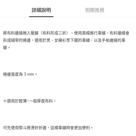
上海商業儲蓄銀行
台北富邦商業銀行
華南商業銀行
彰化商業銀行
臺灣中小企業銀行
台中商業銀行
合作金庫商業銀行
第一商業銀行
超商取貨付款
國泰世華商業銀行
兆豐國際商業銀行
上海商業儲蓄銀行
台北富邦商業銀行
詳細說明
相關推薦
匯豐（台灣）商業銀行
華泰商業銀行
華南商業銀行
彰化商業銀行
臺灣中小企業銀行
台中商業銀行
國泰世華商業銀行
兆豐國際商業銀行
聯邦商業銀行
遠東國際商業銀行
LINE Pay
上海商業儲蓄銀行
台北富邦商業銀行
匯豐（台灣）商業銀行
華泰商業銀行
臺灣中小企業銀行
台中商業銀行
元大商業銀行
永豐商業銀行
兆豐國際商業銀行
臺灣中小企業銀行
聯邦商業銀行
遠東國際商業銀行
匯豐（台灣）商業銀行
華泰商業銀行
Apple Pay
玉山商業銀行
星展（台灣）商業銀行
台中商業銀行
匯豐（台灣）商業銀行
元大商業銀行
永豐商業銀行
將布料邊緣捲入壓腳（布料形成三折）、使用直線進行車縫，布料邊緣會
聯邦商業銀行
遠東國際商業銀行
台新國際商業銀行
中國信託商業銀行
華泰商業銀行
聯邦商業銀行
玉山商業銀行
星展（台灣）商業銀行
形成細窄的捲邊，適用於男、女襯衫等下擺的車縫，以及手帕邊緣的車
街口支付
元大商業銀行
永豐商業銀行
台灣樂天信用卡公司
遠東國際商業銀行
元大商業銀行
台新國際商業銀行
中國信託商業銀行
縫。
玉山商業銀行
星展（台灣）商業銀行
永豐商業銀行
玉山商業銀行
台灣樂天信用卡公司
台新國際商業銀行
中國信託商業銀行
運送方式
星展（台灣）商業銀行
台新國際商業銀行
台灣樂天信用卡公司
中國信託商業銀行
台灣樂天信用卡公司
全家取貨付款
每筆NT$60，滿NT$490(含以上)免運費
捲邊寬度為 3 mm。
7-11取貨付款
每筆NT$60，滿NT$490(含以上)免運費
※適用於輕薄~一般厚度布料。
宅配
每筆NT$75，滿NT$490(含以上)免運費
可先使用熨斗將燙好折邊，這樣車縫時會更加便利。