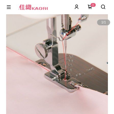
0
1
/
1