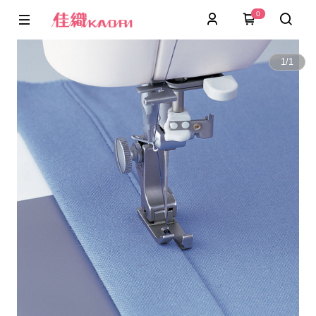
0
1
/
1