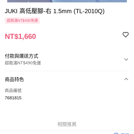
JUKI 高低壓腳-右 1.5mm (TL-2010Q)
超取滿NT$490免運
NT$1,660
付款與運送方式
超取滿NT$490免運
付款方式
商品特色
信用卡一次付款
商品編號
信用卡分期付款
7681815
3 期 0 利率 每期
NT$553
21家銀行
6 期 0 利率 每期
NT$276
21家銀行
合作金庫商業銀行
第一商業銀行
華南商業銀行
彰化商業銀行
12 期 0 利率 每期
NT$138
21家銀行
合作金庫商業銀行
第一商業銀行
相關推薦
上海商業儲蓄銀行
台北富邦商業銀行
華南商業銀行
彰化商業銀行
24 期 0 利率 每期
NT$69
20家銀行
合作金庫商業銀行
第一商業銀行
國泰世華商業銀行
兆豐國際商業銀行