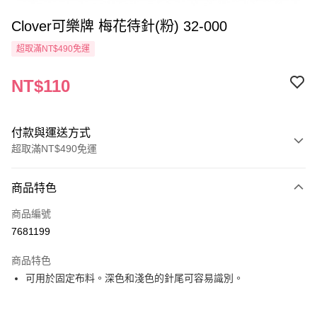
Clover可樂牌 梅花待針(粉) 32-000
超取滿NT$490免運
NT$110
付款與運送方式
超取滿NT$490免運
付款方式
商品特色
信用卡一次付款
商品編號
信用卡分期付款
7681199
3 期 0 利率 每期
NT$36
21家銀行
商品特色
6 期 0 利率 每期
NT$18
21家銀行
合作金庫商業銀行
第一商業銀行
可用於固定布料。深色和淺色的針尾可容易識別。
華南商業銀行
彰化商業銀行
12 期 0 利率 每期
NT$9
21家銀行
合作金庫商業銀行
第一商業銀行
上海商業儲蓄銀行
台北富邦商業銀行
華南商業銀行
彰化商業銀行
24 期 0 利率 每期
NT$4
20家銀行
合作金庫商業銀行
第一商業銀行
國泰世華商業銀行
兆豐國際商業銀行