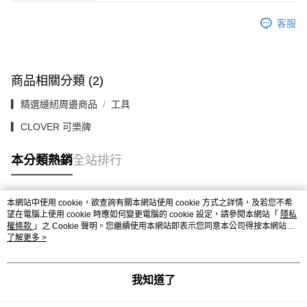
客服
商品相關分類 (2)
▎精選縫紉周邊商品
工具
▎CLOVER 可樂牌
本分類熱銷
全站排行
本網站中使用 cookie，欲查詢有關本網站使用 cookie 方式之詳情，及若您不希
熱門標籤
望在電腦上使用 cookie 時應如何變更電腦的 cookie 設定，請參閱本網站「
隱私
權條款
」之 Cookie 聲明。您繼續使用本網站即表示您同意本公司得按本網站使
用條款之 Cookie 聲明使用 cookie。
了解更多 >
我知道了