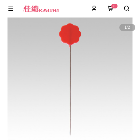
0
1
/
2