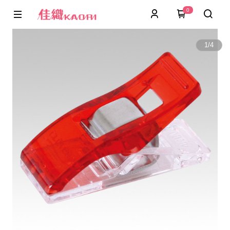
0
1
/
4