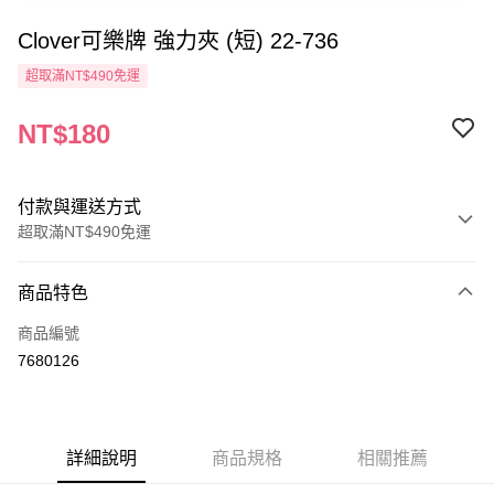
Clover可樂牌 強力夾 (短) 22-736
超取滿NT$490免運
NT$180
付款與運送方式
超取滿NT$490免運
付款方式
商品特色
信用卡一次付款
商品編號
信用卡分期付款
7680126
3 期 0 利率 每期
NT$60
21家銀行
6 期 0 利率 每期
NT$30
21家銀行
合作金庫商業銀行
第一商業銀行
華南商業銀行
彰化商業銀行
12 期 0 利率 每期
NT$15
21家銀行
合作金庫商業銀行
第一商業銀行
詳細說明
商品規格
相關推薦
上海商業儲蓄銀行
台北富邦商業銀行
華南商業銀行
彰化商業銀行
24 期 0 利率 每期
NT$7
20家銀行
合作金庫商業銀行
第一商業銀行
國泰世華商業銀行
兆豐國際商業銀行