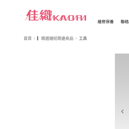
維修保養
聯絡
首頁
▎精選縫紉周邊商品
工具