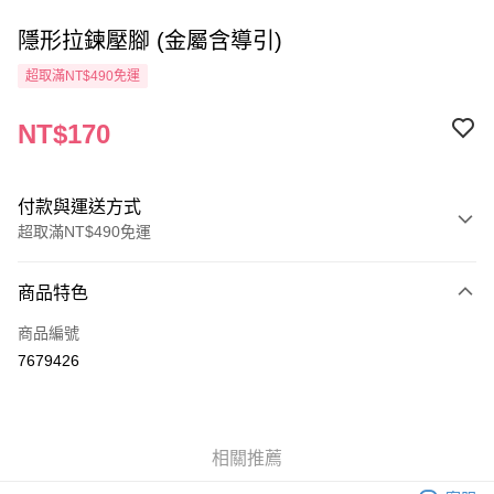
隱形拉鍊壓腳 (金屬含導引)
超取滿NT$490免運
NT$170
付款與運送方式
超取滿NT$490免運
付款方式
商品特色
信用卡一次付款
商品編號
信用卡分期付款
7679426
3 期 0 利率 每期
NT$56
21家銀行
6 期 0 利率 每期
NT$28
21家銀行
合作金庫商業銀行
第一商業銀行
華南商業銀行
彰化商業銀行
12 期 0 利率 每期
NT$14
21家銀行
合作金庫商業銀行
第一商業銀行
相關推薦
上海商業儲蓄銀行
台北富邦商業銀行
華南商業銀行
彰化商業銀行
24 期 0 利率 每期
NT$7
20家銀行
合作金庫商業銀行
第一商業銀行
國泰世華商業銀行
兆豐國際商業銀行