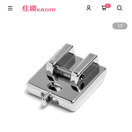
0
1
/
3