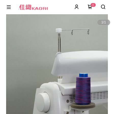
0
1
/
1