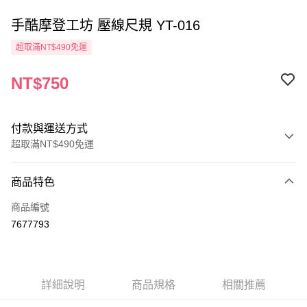
手酷摩登工坊 壓線尺規 YT-016
超取滿NT$490免運
NT$750
付款與運送方式
超取滿NT$490免運
付款方式
商品特色
信用卡一次付款
商品編號
信用卡分期付款
7677793
3 期 0 利率 每期
NT$250
21家銀行
6 期 0 利率 每期
NT$125
21家銀行
合作金庫商業銀行
第一商業銀行
華南商業銀行
彰化商業銀行
12 期 0 利率 每期
NT$62
21家銀行
合作金庫商業銀行
第一商業銀行
詳細說明
商品規格
相關推薦
上海商業儲蓄銀行
台北富邦商業銀行
華南商業銀行
彰化商業銀行
24 期 0 利率 每期
NT$31
20家銀行
合作金庫商業銀行
第一商業銀行
國泰世華商業銀行
兆豐國際商業銀行