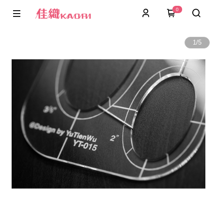
0
1
/
5