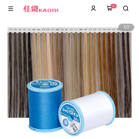
0
1
/
2