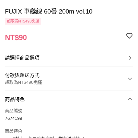
FUJIX 車縫線 60番 200m vol.10
超取滿NT$490免運
NT$90
請選擇商品選項
付款與運送方式
超取滿NT$490免運
付款方式
商品特色
信用卡一次付款
商品編號
信用卡分期付款
7674199
3 期 0 利率 每期
NT$30
21家銀行
商品特色
6 期 0 利率 每期
NT$15
21家銀行
合作金庫商業銀行
第一商業銀行