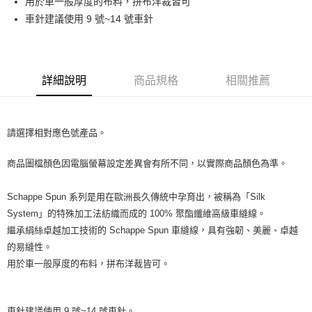
用於車一般厚度的布料，拼布洋裁皆可
華南商業銀行
彰化商業銀行
12 期 0 利率 每期
NT$7
21家銀行
合作金庫商業銀行
第一商業銀行
車針建議使用 9 號~14 號車針
上海商業儲蓄銀行
台北富邦商業銀行
華南商業銀行
彰化商業銀行
24 期 0 利率 每期
NT$3
20家銀行
合作金庫商業銀行
第一商業銀行
國泰世華商業銀行
兆豐國際商業銀行
上海商業儲蓄銀行
台北富邦商業銀行
華南商業銀行
彰化商業銀行
臺灣中小企業銀行
台中商業銀行
合作金庫商業銀行
第一商業銀行
超商取貨付款
國泰世華商業銀行
兆豐國際商業銀行
上海商業儲蓄銀行
台北富邦商業銀行
匯豐（台灣）商業銀行
華泰商業銀行
華南商業銀行
彰化商業銀行
臺灣中小企業銀行
台中商業銀行
國泰世華商業銀行
兆豐國際商業銀行
聯邦商業銀行
遠東國際商業銀行
詳細說明
商品規格
相關推薦
LINE Pay
上海商業儲蓄銀行
台北富邦商業銀行
匯豐（台灣）商業銀行
華泰商業銀行
臺灣中小企業銀行
台中商業銀行
元大商業銀行
永豐商業銀行
兆豐國際商業銀行
臺灣中小企業銀行
聯邦商業銀行
遠東國際商業銀行
匯豐（台灣）商業銀行
華泰商業銀行
Apple Pay
玉山商業銀行
星展（台灣）商業銀行
台中商業銀行
匯豐（台灣）商業銀行
元大商業銀行
永豐商業銀行
聯邦商業銀行
遠東國際商業銀行
台新國際商業銀行
中國信託商業銀行
華泰商業銀行
聯邦商業銀行
玉山商業銀行
星展（台灣）商業銀行
請選擇相對應色號產品。
街口支付
元大商業銀行
永豐商業銀行
台灣樂天信用卡公司
遠東國際商業銀行
元大商業銀行
台新國際商業銀行
中國信託商業銀行
玉山商業銀行
星展（台灣）商業銀行
永豐商業銀行
玉山商業銀行
台灣樂天信用卡公司
商品圖檔顏色因電腦螢幕設定差異會有所不同，以實際商品顏色為準。
台新國際商業銀行
中國信託商業銀行
運送方式
星展（台灣）商業銀行
台新國際商業銀行
台灣樂天信用卡公司
中國信託商業銀行
台灣樂天信用卡公司
全家取貨付款
Schappe Spun 系列是用在歐洲長久傳統中孕育出，被稱為「Silk
每筆NT$60，滿NT$490(含以上)免運費
System」的特殊加工法紡織而成的 100% 聚酯纖維高級車縫線。
繼承絹絲卓越加工技術的 Schappe Spun 車縫線，具有強韌、美麗、卓越
7-11取貨付款
的易縫性。
每筆NT$60，滿NT$490(含以上)免運費
用於車一般厚度的布料，拼布洋裁皆可。
宅配
每筆NT$75，滿NT$490(含以上)免運費
車針建議使用 9 號~14 號車針。