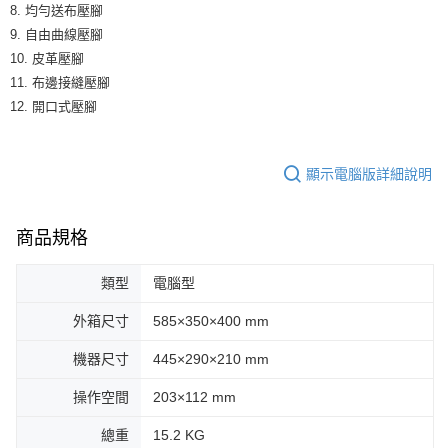
8. 均勻送布壓腳
9. 自由曲線壓腳
10. 皮革壓腳
11. 布邊接縫壓腳
12. 開口式壓腳
顯示電腦版詳細說明
商品規格
類型
電腦型
外箱尺寸
585×350×400 mm
機器尺寸
445×290×210 mm
操作空間
203×112 mm
總重
15.2 KG