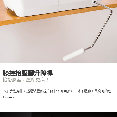
膝控抬壓腳升降桿
抬抬膝蓋，壓腳更高！
不須手動操作，透過裝置膝控升降桿，即可抬升、降下壓腳。最高可抬起
12mm。