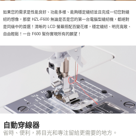
如果您的需求是性能良好、功能多樣、能夠穩定縫紉並且完成一切您對縫
紉的想像，那麼 HZL-F600 無論是否是您的第一台電腦型縫紉機，都絕對
是同級中的首選！清晰的 LCD 螢幕搭配百變花樣，穩定縫紉、明亮寬敞、
自由輕鬆！一台 F600 幫你實現所有的願望！
自動穿線器
省時、便利，將目光和專注留給更需要的地方。