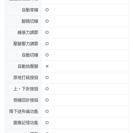
自動穿線
Ο
腳踏切線
Ο
線張力調節
Ο
壓腳壓力調節
Ο
自動切線
Ο
自動抬壓腳
✕
原地打結按鈕
Ο
上、下針按鈕
Ο
倒縫回針按鈕
Ο
降下送布齒功能
Ο
圖像記憶功能
Ο