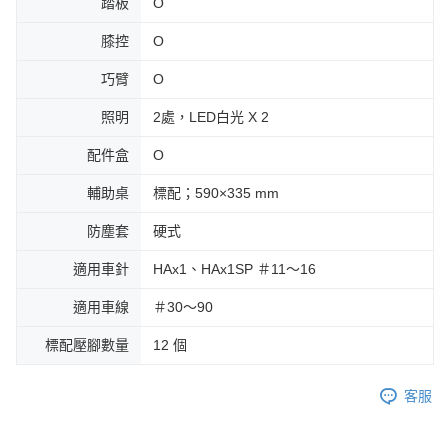
踏板
Ο
膝控
Ο
巧臂
Ο
照明
2處，LED白光 X 2
配件盒
Ο
輔助桌
標配；590×335 mm
防塵套
硬式
適用車針
HAx1、HAx1SP ＃11～16
適用車線
＃30～90
標配壓腳數量
12 個
客服