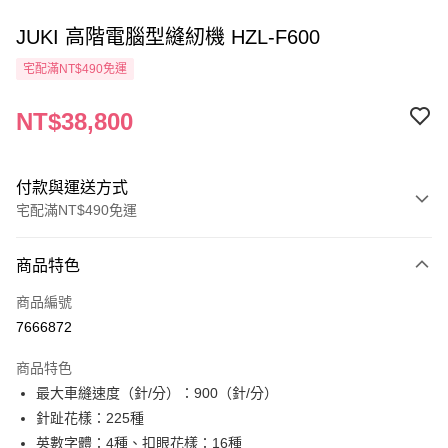
JUKI 高階電腦型縫紉機 HZL-F600
宅配滿NT$490免運
NT$38,800
付款與運送方式
宅配滿NT$490免運
付款方式
商品特色
信用卡一次付款
商品編號
信用卡分期付款
7666872
3 期 0 利率 每期
NT$12,933
21家銀行
商品特色
6 期 0 利率 每期
NT$6,466
21家銀行
合作金庫商業銀行
第一商業銀行
最大車縫速度（針/分）：900（針/分）
華南商業銀行
彰化商業銀行
12 期 0 利率 每期
NT$3,233
21家銀行
合作金庫商業銀行
第一商業銀行
針趾花樣：225種
上海商業儲蓄銀行
台北富邦商業銀行
華南商業銀行
彰化商業銀行
24 期 0 利率 每期
NT$1,616
20家銀行
合作金庫商業銀行
第一商業銀行
國泰世華商業銀行
兆豐國際商業銀行
英數字體：4種、扣眼花樣：16種