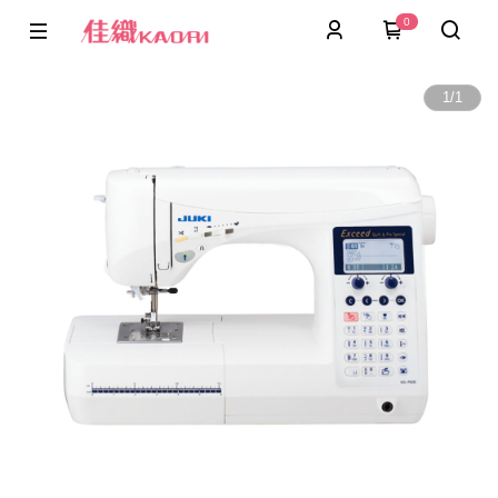
0
1
/
1