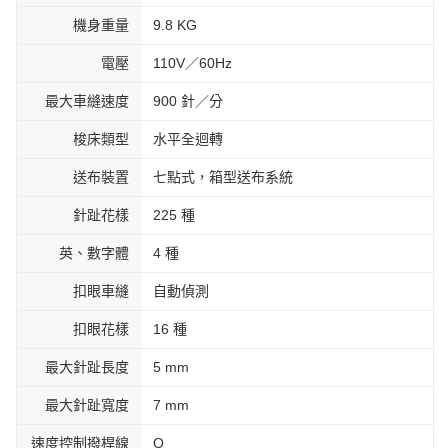
機身重量
9.8 KG
電壓
110V／60Hz
最大車縫速度
900 針／分
梭床類型
水平全迴轉
送布裝置
七點式，箱型送布系統
針趾花樣
225 種
英、數字體
4 種
扣眼車縫
自動偵測
扣眼花樣
16 種
最大針趾長度
5 mm
最大針趾寬度
7 mm
速度控制撥桿線
Ο