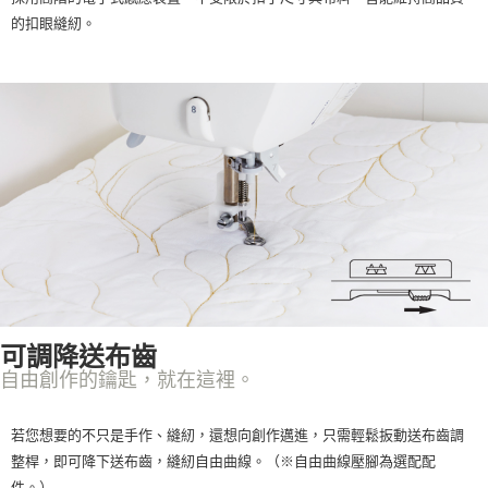
的扣眼縫紉。
可調降送布齒
自由創作的鑰匙，就在這裡。
若您想要的不只是手作、縫紉，還想向創作邁進，只需輕鬆扳動送布齒調
整桿，即可降下送布齒，縫紉自由曲線。（※自由曲線壓腳為選配配
件。）