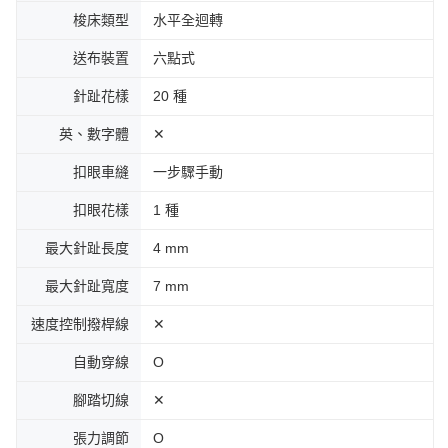
梭床類型
水平全迴轉
送布裝置
六點式
針趾花樣
20 種
英、數字體
✕
扣眼車縫
一步驟手動
扣眼花樣
1 種
最大針趾長度
4 mm
最大針趾寬度
7 mm
速度控制撥桿線
✕
自動穿線
Ο
腳踏切線
✕
張力調節
Ο