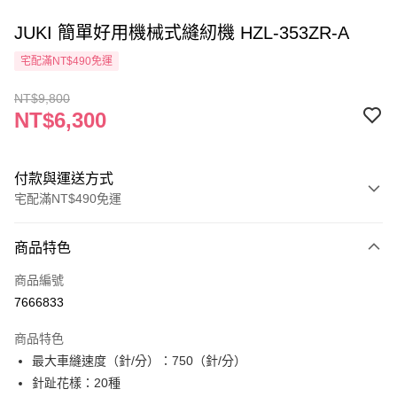
JUKI 簡單好用機械式縫紉機 HZL-353ZR-A
宅配滿NT$490免運
NT$9,800
NT$6,300
付款與運送方式
宅配滿NT$490免運
付款方式
商品特色
信用卡一次付款
商品編號
信用卡分期付款
7666833
3 期 0 利率 每期
NT$2,100
21家銀行
商品特色
6 期 0 利率 每期
NT$1,050
21家銀行
合作金庫商業銀行
第一商業銀行
最大車縫速度（針/分）：750（針/分）
華南商業銀行
彰化商業銀行
12 期 0 利率 每期
NT$525
21家銀行
合作金庫商業銀行
第一商業銀行
針趾花樣：20種
上海商業儲蓄銀行
台北富邦商業銀行
華南商業銀行
彰化商業銀行