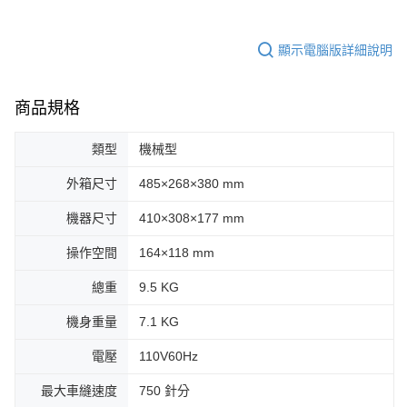
顯示電腦版詳細說明
商品規格
類型
機械型
外箱尺寸
485×268×380 mm
機器尺寸
410×308×177 mm
操作空間
164×118 mm
總重
9.5 KG
機身重量
7.1 KG
電壓
110V60Hz
最大車縫速度
750 針分