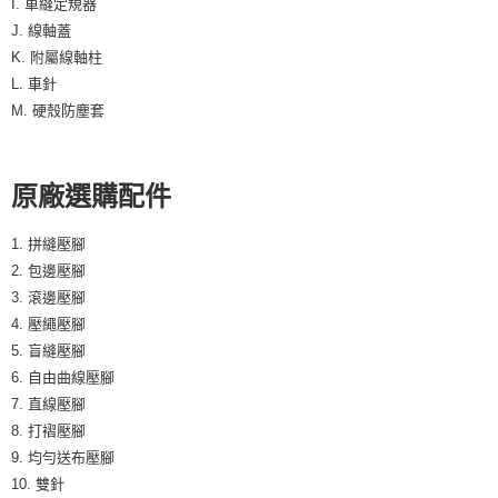
I. 車縫定規器
J. 線軸蓋
K. 附屬線軸柱
L. 車針
M. 硬殼防塵套
原廠選購配件
1. 拼縫壓腳
2. 包邊壓腳
3. 滾邊壓腳
4. 壓繩壓腳
5. 盲縫壓腳
6. 自由曲線壓腳
7. 直線壓腳
8. 打褶壓腳
9. 均勻送布壓腳
10. 雙針