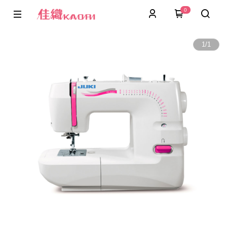
0
1
/
1