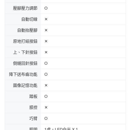
壓腳壓力調節
Ο
自動切線
✕
自動抬壓腳
✕
原地打結按鈕
✕
上、下針按鈕
✕
倒縫回針按鈕
Ο
降下送布齒功能
Ο
圖像記憶功能
✕
踏板
Ο
膝控
✕
巧臂
Ο
照明
1處，LED白光 X 1