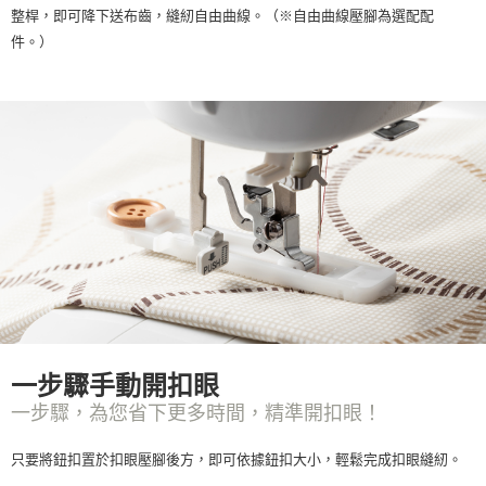
整桿，即可降下送布齒，縫紉自由曲線。（※自由曲線壓腳為選配配
件。）
一步驟手動開扣眼
一步驟，為您省下更多時間，精準開扣眼！
只要將鈕扣置於扣眼壓腳後方，即可依據鈕扣大小，輕鬆完成扣眼縫紉。