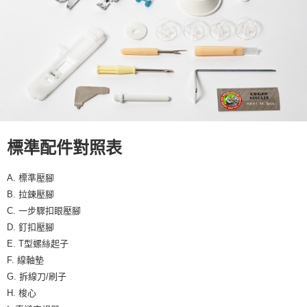
標準配件對照表
A. 標準壓腳
B. 拉鍊壓腳
C. 一步驟扣眼壓腳
D. 釘扣壓腳
E. T型螺絲起子
F. 線軸墊
G. 拆線刀/刷子
H. 梭心